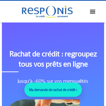
Rachat de crédit : regroupez
tous vos prêts en ligne
Jusqu'à -60% sur vos mensualités
Ma demande de rachat de crédit ›