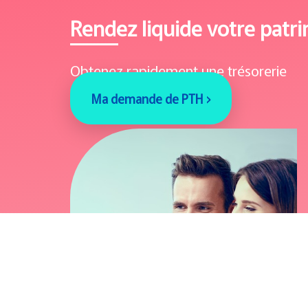
Rendez liquide votre patr
Obtenez rapidement une trésorerie
Ma demande de PTH ›