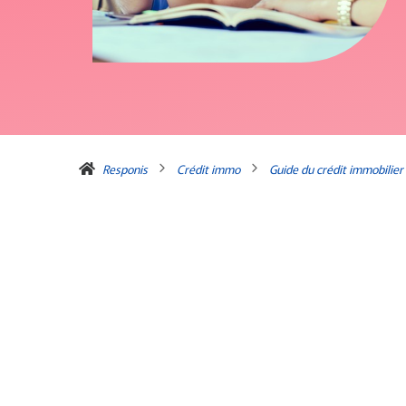
Responis
Crédit immo
Guide du crédit immobilier
Changer de banque avec un p
Pour de nombreux emprunteurs, changer de banque est 
immobilier soit en cours de remboursement ce qui pe
changer de banque ?