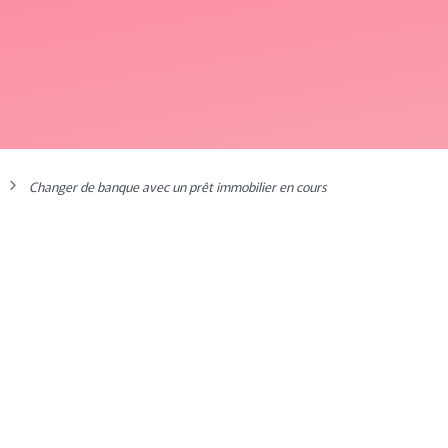
Changer de banque avec un prêt immobilier en cours
rêt immobilier en cours
synonyme d’offres de meilleures qualités à des prix plus compéti
ut rendre le changement de banque difficile. Lorsque cette situ