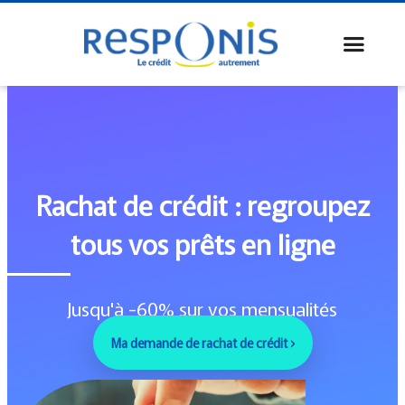
Rachat de crédit : regroupez
tous vos prêts en ligne
Jusqu'à -60% sur vos mensualités
Ma demande de rachat de crédit ›